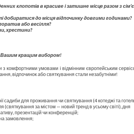
енних клопотів в красиве і затишне місце разом з сім’
і добиратися до місця відпочинку довгими годинами?
поратив або весілля?
и, хрестини?
 Вашим кращим вибором!
и з комфортними умовами і відмінним європейським сервіс
ння, відпочинок або святкування стали незабутніми!
ї садиби для проживання чи святкування (4 котеджі та готель
 (святкування за містом — новий тренд в усьому світі), дня
ративу, презентацій чи конференцій;
— на замовлення;