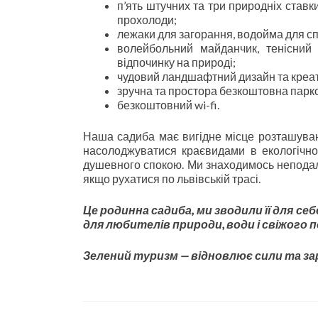
п’ять штучних та три природніх ставк
прохолоди;
лежаки для загорання, водойма для сп
волейбольний майданчик, тенісний 
відпочинку на природі;
чудовий ландшафтний дизайн та креат
зручна та простора безкоштовна парк
безкоштовний wi-fi.
Наша садиба має вигідне місце розташува
насолоджуватися краєвидами в екологічно 
душевного спокою. Ми знаходимось неподалі
якщо рухатися по львівській трасі.
Це родинна садиба, ми зводили її для с
для любителів природи, води і свіжого 
Зелений туризм — відновлює сили та з