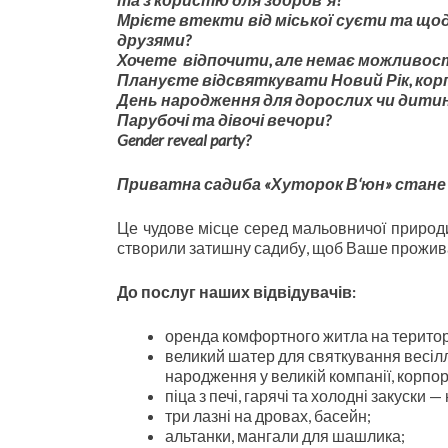
Мрієте втекти від міської суєти та щод
друзями?
Хочете відпочити, але немає можливост
Плануєте відсвяткувати Новий Рік, кор
День народження для дорослих чи дитин
Парубочі та дівочі вечори?
Gender reveal party?
Приватна
садиба
«
Хуторок
В
‘
юн
»
стане
Це чудове місце серед мальовничої природ
створили затишну садибу, щоб Ваше прожива
До послуг наших відвідувачів:
оренда комфортного житла на територі
великий шатер для святкування весілля
народження у великій компанії, корпо
піца з печі, гарячі та холодні закуски 
три лазні на дровах, басейн;
альтанки, мангали для шашлика;