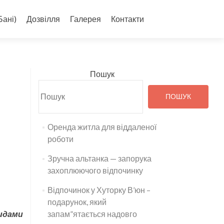
Бані)
Дозвілля
Галерея
Контакти
Пошук
ПОШУК
Оренда житла для віддаленої
роботи
Зручна альтанка — запорука
захоплюючого відпочинку
Відпочинок у Хуторку В’юн –
подарунок, який
идами
запам”ятається надовго