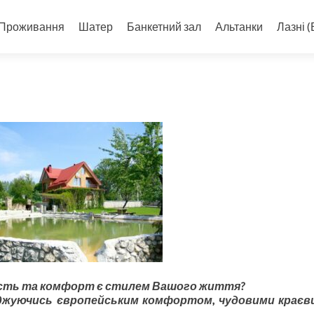
Проживання
Шатер
Банкетний зал
Альтанки
Лазні (
кість та комфорт є стилем Вашого життя?
оджуючись європейським комфортом, чудовими краєв