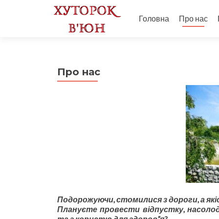
Головна
Про нас
Про нас
Подорожуючи, стомилися з дороги, а я
Плануєте провести відпустку, насол
та з користю для здоров”я?