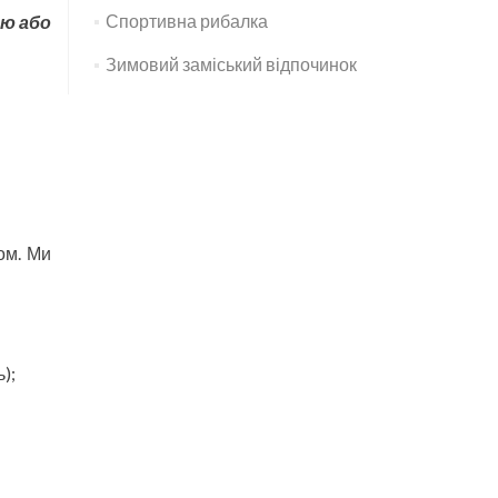
Спортивна рибалка
єю або
Зимовий заміський відпочинок
ом. Ми
);