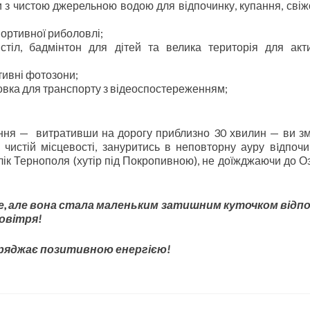
и з чистою джерельною водою для відпочинку, купання, свіжо
ортивної риболовлі;
стіл, бадмінтон для дітей та велика територія для акт
ивні фотозони;
овка для транспорту з відеоспостереженням;
ння — витративши на дорогу приблизно 30 хвилин — ви з
чистій місцевості, зануритись в неповторну ауру вiдпочи
к Тернополя (хутір під Покропивною), не доїжджаючи до Оз
ебе, але вона стала маленьким затишним куточком відп
повітря!
аряджає позитивною енергією!