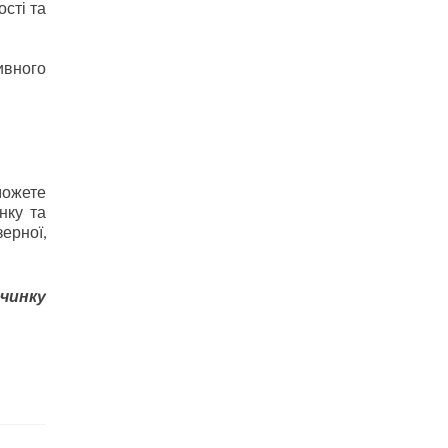
сті та
ивного
можете
нку та
ерної,
очинку