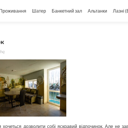
Проживання
Шатер
Банкетний зал
Альтанки
Лазні (
ок
hq
 хочеться дозволити собі яскравий відпочинок. Але не за