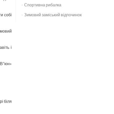
Спортивна рибалка
и собі
Зимовий заміський відпочинок
имовий
віть і
«В”юн»
рі біля