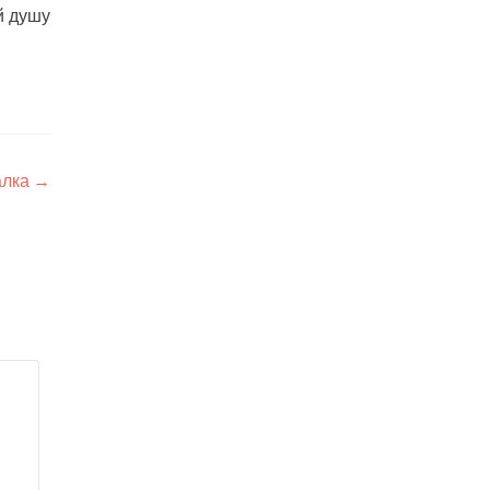
й душу
алка
→