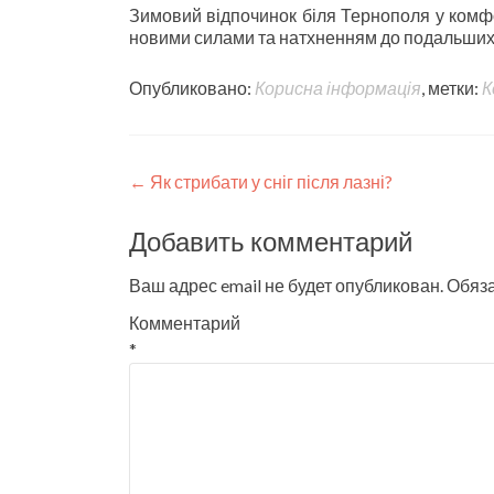
Зимовий відпочинок біля Тернополя у комф
новими силами та натхненням до подальши
Опубликовано:
Корисна інформація
, метки:
К
Навигация
←
Як стрибати у сніг після лазні?
по
Добавить комментарий
записи
Ваш адрес email не будет опубликован.
Обяз
Комментарий
*