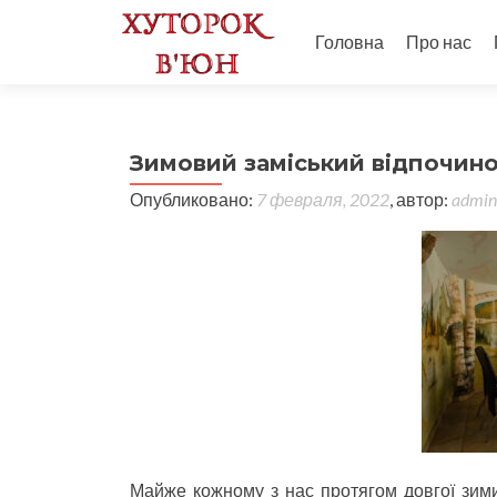
Головна
Про нас
Зимовий заміський відпочин
Опубликовано:
7 февраля, 2022
, автор:
admin
Майже кожному з нас протягом довгої зими