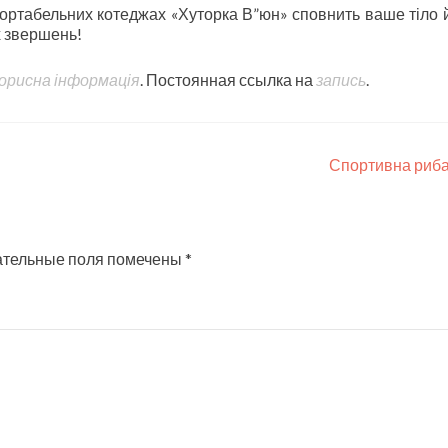
ортабельних котеджах «Хуторка В”юн» сповнить ваше тіло 
х звершень!
орисна інформація
. Постоянная ссылка на
запись
.
Спортивна риб
ательные поля помечены
*