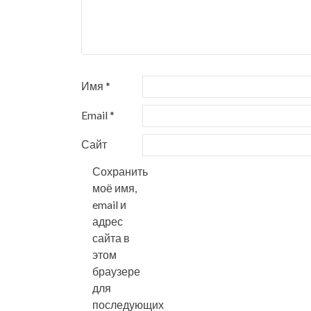
Имя
*
Email
*
Сайт
Сохранить
моё имя,
email и
адрес
сайта в
этом
браузере
для
последующих