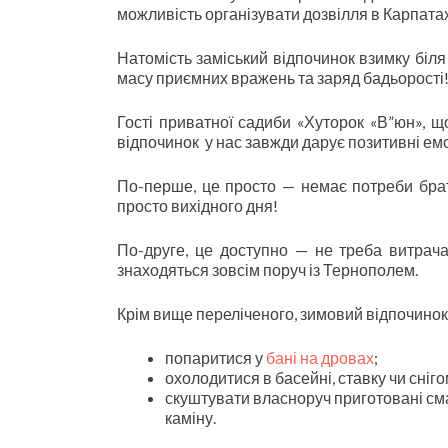
можливість організувати дозвілля в Карпата
Натомість заміський відпочинок взимку біля
масу приємних вражень та заряд бадьорості
Гості приватної садиби «Хуторок «В”юн», 
відпочинок у нас завжди дарує позитивні емо
По-перше, це просто — немає потреби брати 
просто вихідного дня!
По-друге, це доступно — не треба витрача
знаходяться зовсім поруч із Тернополем.
Крім вище переліченого, зимовий відпочинок
попаритися у
бані на дровах
;
охолодитися в басейні, ставку чи сніго
скуштувати власноруч приготовані смач
каміну.