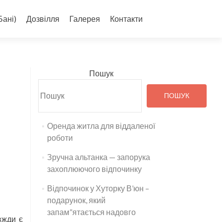
Бані)
Дозвілля
Галерея
Контакти
Пошук
ПОШУК
Оренда житла для віддаленої
роботи
Зручна альтанка — запорука
захоплюючого відпочинку
Відпочинок у Хуторку В’юн –
подарунок, який
запам”ятається надовго
вжди є