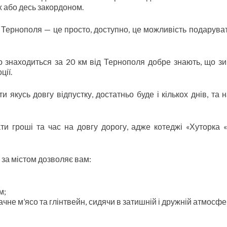
х або десь закордоном.
 Тернополя — це просто, доступно, це можливість подаруват
!
що знаходиться за 20 км від Тернополя добре знають, що з
ції.
якусь довгу відпустку, достатньо буде і кількох днів, та на
ти гроші та час на довгу дорогу, адже котеджі «Хуторка 
 за містом дозволяє вам:
м;
не м’ясо та глінтвейн, сидячи в затишній і дружній атмосфе