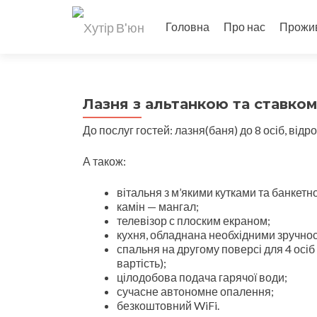
Головна
Про нас
Прожи
Лазня з альтанкою та ставко
До послуг гостей: лазня(баня) до 8 осіб, відр
А також:
вітальня з м’якими кутками та банкетн
камін — мангал;
телевізор с плоским екраном;
кухня, обладнана необхідними зручнос
спальня на другому поверсі для 4 осіб
вартість);
цілодобова подача гарячої води;
сучасне автономне опалення;
безкоштовний WiFi.