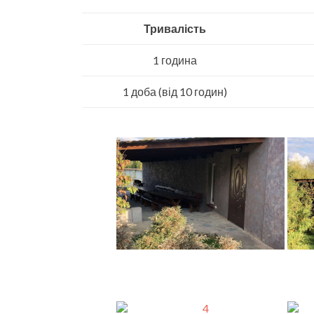
Тривалість
1 година
1 доба (від 10 годин)