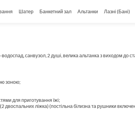
вання
Шатер
Банкетний зал
Альтанки
Лазні (Бані)
м
о-водоспад, санвузол, 2 душі, велика альтанка з виходом до ст
ою зоною;
тями для приготування їжі;
 (2 двоспальних ліжка) (постільна білизна та рушники включен