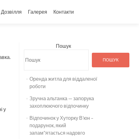
Дозвілля
Галерея
Контакти
Пошук
авка.
ПОШУК
Оренда житла для віддаленої
роботи
Зручна альтанка — запорука
захоплюючого відпочинку
і у
Відпочинок у Хуторку В’юн –
подарунок, який
запам”ятається надовго