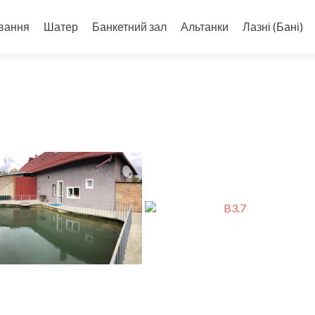
вання
Шатер
Банкетний зал
Альтанки
Лазні (Бані)