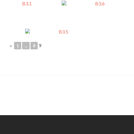
9
◄
1
...
8